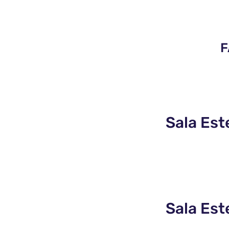
F
Sala Est
Sala Est