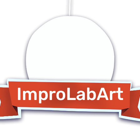
ImproLabArt
oli di Improvvisazione Teatral