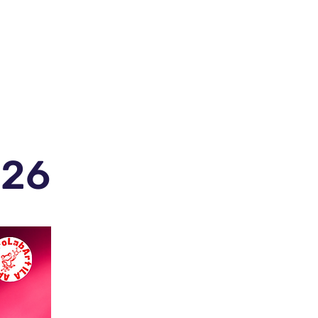
Corsi
GiocArt
026