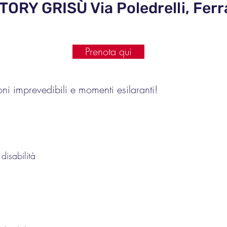
ORY GRISÙ Via Poledrelli, Ferr
Prenota qui
oni imprevedibili e momenti esilaranti!
isabilità