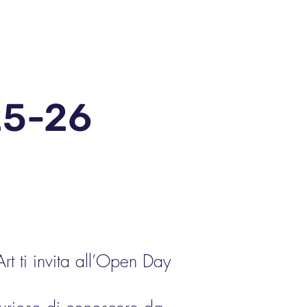
Corsi
GiocArt
25-26
rt ti invita all’Open Day