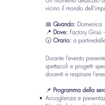
Un momento dedicato a tu
vicino il mondo dell’imp
📅
Quando:
Domenica 
📍
Dove:
Factory Grisù –
🕡
Orario:
a partiredal
Durante l’evento present
spettacoli e progetti sp
docenti e respirare l’en
📌
Programma della ser
Accoglienza e presentaz