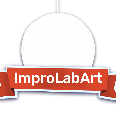
ImproLabArt
oli di Improvvisazione Teatral