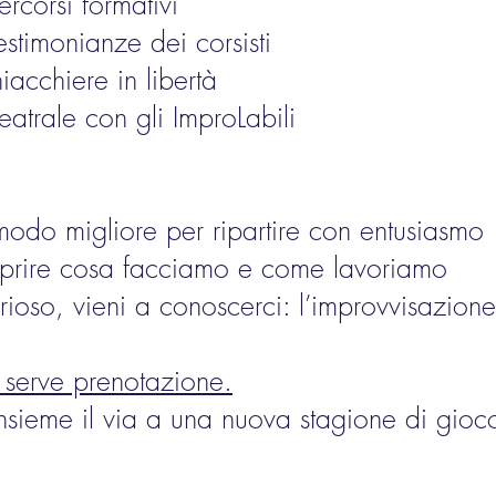
rcorsi formativi
testimonianze dei corsisti
iacchiere in libertà
eatrale con gli ImproLabili
l modo migliore per ripartire con entusiasmo
oprire cosa facciamo e come lavoriamo
ioso, vieni a conoscerci: l’improvvisazione 
n serve prenotazione.
nsieme il via a una nuova stagione di gioco