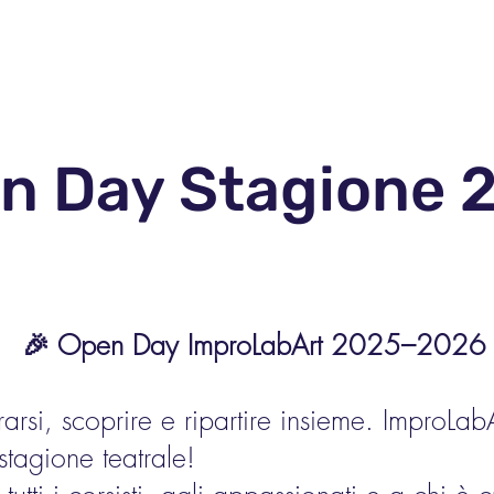
o
Open Day 26-27
Gallery
n Day Stagione 
🎉 Open Day ImproLabArt 2025–2026
rsi, scoprire e ripartire insieme. ImproLabA
stagione teatrale!