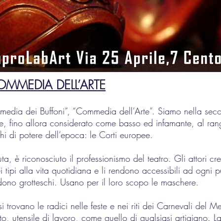
OMMEDIA DELL’
ARTE
edia dei Buffoni”, “Commedia dell’Arte”. Siamo nella sec
ere, fino allora considerato come basso ed infamante, al ran
hi di potere dell’epoca: le Corti europee.
iuta, è riconosciuto il professionismo del teatro. Gli attori 
i tipi alla vita quotidiana e li rendono accessibili ad ogni p
endono grotteschi. Usano per il loro scopo le maschere.
i trovano le radici nelle feste e nei riti dei Carnevali del M
, utensile di lavoro, come quello di qualsiasi artigiano. L