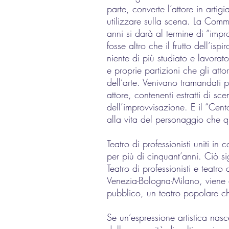
parte, converte l’attore in artig
utilizzare sulla scena. La Comme
anni si darà al termine di “imp
fosse altro che il frutto dell’i
niente di più studiato e lavorato
e proprie partizioni che gli att
dell’arte. Venivano tramandati 
attore, contenenti estratti di s
dell’improvvisazione. E il “Cent
alla vita del personaggio che qu
Teatro di professionisti uniti i
per più di cinquant’anni. Ciò si
Teatro di professionisti e teatr
Venezia-Bologna-Milano, viene 
pubblico, un teatro popolare che
Se un’espressione artistica nas