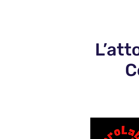
Home
Chi Siam
L’att
C