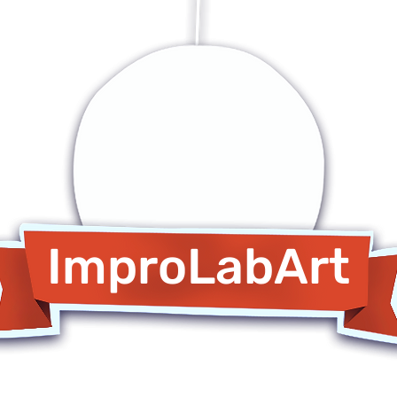
ImproLabArt
oli di Improvvisazione Teatral