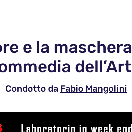
o
Open Day 26-27
Gallery
ore e la maschera
ommedia dell’Art
Condotto da
Fabio Mangolini