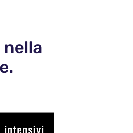
Corsi
GiocArt
 nella
e.