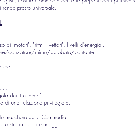
uoi gusti, così la Commedia dell’Arte propone dei tipi univers
i rende presto universale.
E
o di "motori", "ritmi", vettori", livelli d'energia".
attore/danzatore/mimo/acrobata/cantante.
lesco.
era.
ola dei "tre tempi".
o di una relazione privilegiata.
nelle maschere della Commedia.
e e studio dei personaggi.