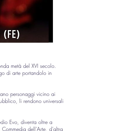
onda metà del XVI secolo.
go di arte portandolo in
creano personaggi vicino ai
ubblico, li rendono universali
edio Evo, diventa oltre a
a Commedia dell’Arte, d’altra