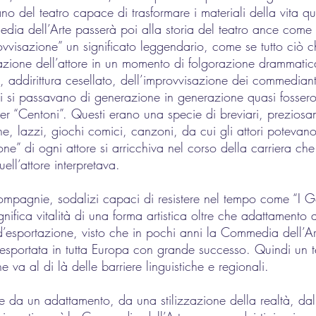
iano del teatro capace di trasformare i materiali della vita q
dia dell’Arte passerà poi alla storia del teatro ance come “
rovvisazione” un significato leggendario, come se tutto ciò 
spirazione dell’attore in un momento di folgorazione drammatic
, addirittura cesellato, dell’improvvisazione dei commedianti 
ori si passavano di generazione in generazione quasi fossero d
per “Centoni”. Questi erano una specie di breviari, preziosa
cene, lazzi, giochi comici, canzoni, da cui gli attori poteva
one” di ogni attore si arricchiva nel corso della carriera che
ell’attore interpretava.
n compagnie, sodalizi capaci di resistere nel tempo come “I G
gnifica vitalità di una forma artistica oltre che adattamento 
o d’esportazione, visto che in pochi anni la Commedia dell’Ar
esportata in tutta Europa con grande successo. Quindi un t
 va al di là delle barriere linguistiche e regionali.
ce da un adattamento, da una stilizzazione della realtà, dal