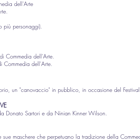
media dell'Arte
rte.
 o più personaggi).
 di Commedia dell'Arte.
di Commedia dell'Arte.
ratorio, un "canovaccio" in pubblico, in occasione del F
VE
da Donato Sartori e da Ninian Kinner Wilson.
e sue maschere che perpetuano la tradizione della Commedi