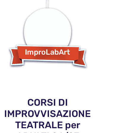
ImproLabArt
Corsi e spettacoli di
Improvvisazione Teatrale...e non
solo.
CORSI DI
IMPROVVISAZIONE
TEATRALE per