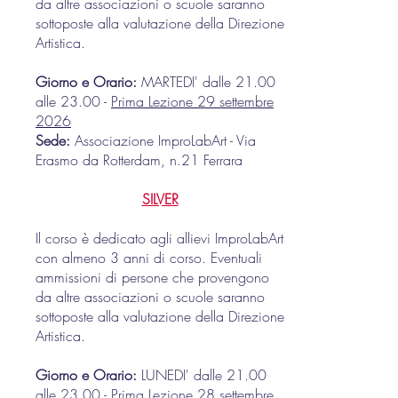
da altre associazioni o scuole saranno
sottoposte alla valutazione della Direzione
Artistica.
Giorno e Orario:
MARTEDI' dalle 21.00
alle 23.00 -
Prima Lezione 29 settembre
2026
Sede:
Associazione Im
proLabArt -
Via
Erasmo da Rotterdam, n.21
Ferrara
SILVER
Il corso è dedicato agli allievi ImproLabArt
con almeno 3 anni di corso. Eventuali
ammissioni di persone che provengono
da altre associazioni o scuole saranno
sottoposte alla valutazione della Direzione
Artistica.
Giorno e Orario:
LUNEDI' dalle 21.00
alle 23.00
-
Prima Lezione 28 settembre