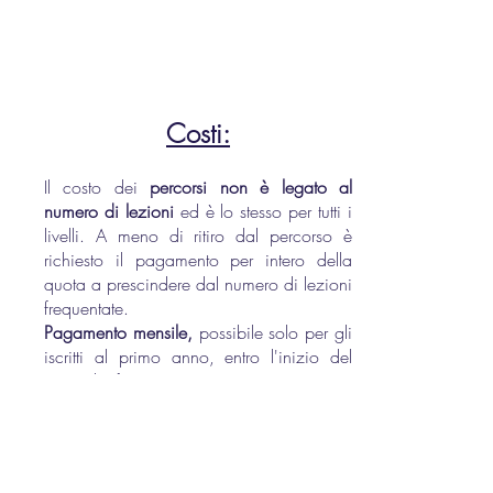
Costi:
Il costo dei
percorsi non è legato al
numero di lezioni
ed
è lo stesso per tutti i
livelli. A meno di ritiro dal percorso è
richiesto il pagamento per intero della
quota a prescindere dal numero di lezioni
frequentate.
Pagamento mensile,
possibile solo per gli
iscritti al primo anno, entro l'inizio del
mese di riferimento: quota € 65
Pagamento quadrimestrale,
valevole per
tutte le classi, periodi da Ottobre a
Gennaio e da Febbraio a Maggio con
pagamento entro l'inizio del periodo di