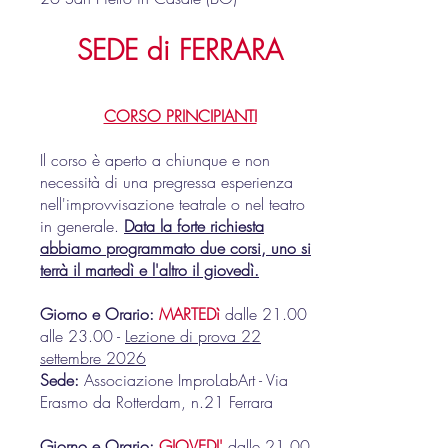
SEDE di FE
RRARA
CORSO PRINCIPIANTI
Il corso è aperto a chiunque e non
necessità di una pregressa esperienza
nell'improvvisazione teatrale o nel teatro
in generale.
Data la forte richiesta
abbiamo programmato due corsi, uno si
terrà il martedì e l'altro il giovedì.
Giorno e Orario:
MARTEDì
dalle 21.00
alle 23.00 -
Lezione di prova 22
settembre 2026
Sede:
Associazione ImproLabArt -
Via
Erasmo da Rotterdam, n.21 Ferrara
Giorno e Orario:
GIOVEDI'
dalle 21.00